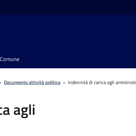
il Comune
>
Documento attività politica
>
Indennità di carica agli amminist
ca agli