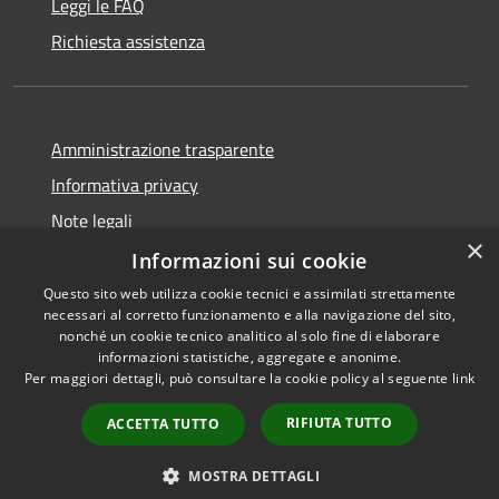
Leggi le FAQ
Richiesta assistenza
Amministrazione trasparente
Informativa privacy
Note legali
×
Dichiarazione di accessibilità
Informazioni sui cookie
Questo sito web utilizza cookie tecnici e assimilati strettamente
necessari al corretto funzionamento e alla navigazione del sito,
nonché un cookie tecnico analitico al solo fine di elaborare
informazioni statistiche, aggregate e anonime.
RSS
Copyright © 2026 • Comune di
Per maggiori dettagli, può consultare la cookie policy al seguente
link
Accessibilità
Milzano • Powered by
Privacy
Municipium
Accesso
•
RIFIUTA TUTTO
ACCETTA TUTTO
Cookie
redazione
Mappa del sito
MOSTRA DETTAGLI