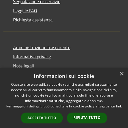
Segnalazione disservizio
Leggi le FAQ
Richiesta assistenza
Amministrazione trasparente
Informativa privacy
Note legali
×
Dichiarazione di accessibilità
Informazioni sui cookie
Questo sito web utilizza cookie tecnici e assimilati strettamente
necessari al corretto funzionamento e alla navigazione del sito,
nonché un cookie tecnico analitico al solo fine di elaborare
informazioni statistiche, aggregate e anonime.
RSS
Copyright © 2026 • Comune di
Per maggiori dettagli, può consultare la cookie policy al seguente
link
Accessibilità
Milzano • Powered by
Privacy
Municipium
Accesso
•
RIFIUTA TUTTO
ACCETTA TUTTO
Cookie
redazione