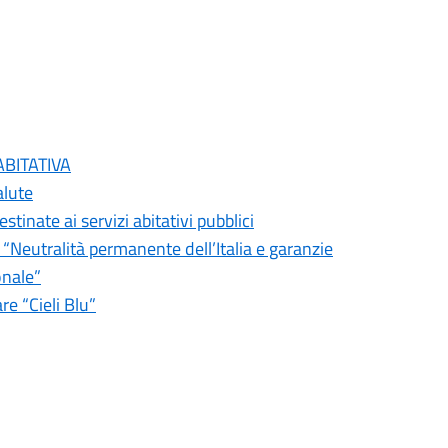
ABITATIVA
alute
tinate ai servizi abitativi pubblici
 “Neutralità permanente dell’Italia e garanzie
onale”
re “Cieli Blu”