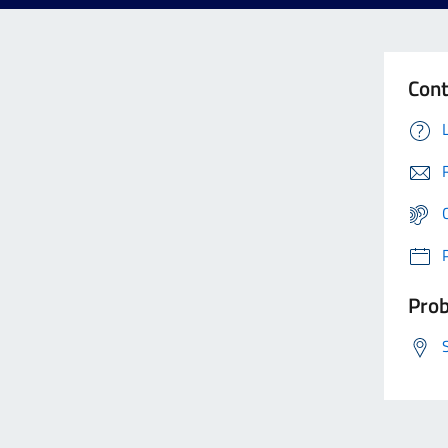
Cont
Prob