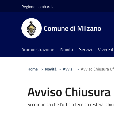
Salta al contenuto principale
Regione Lombardia
Comune di Milzano
Amministrazione
Novità
Servizi
Vivere 
Home
>
Novità
>
Avvisi
>
Avviso Chiusura Uff
Avviso Chiusura 
Si comunica che l’ufficio tecnico restera’ ch