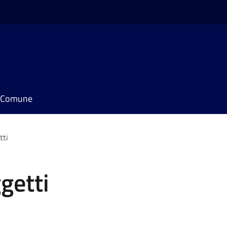
il Comune
tti
getti