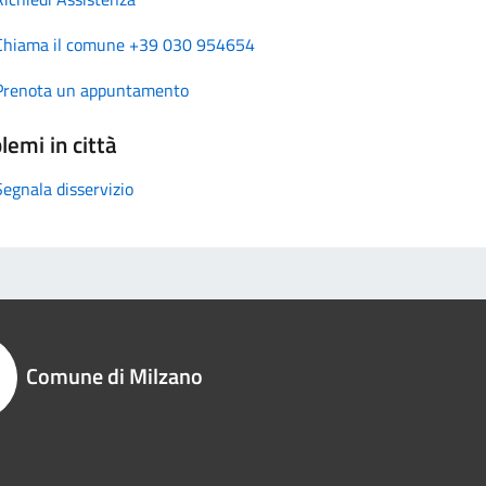
Chiama il comune +39 030 954654
Prenota un appuntamento
lemi in città
Segnala disservizio
Comune di Milzano