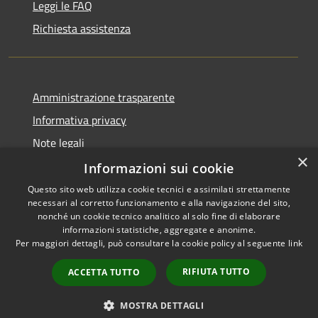
Leggi le FAQ
Richiesta assistenza
Amministrazione trasparente
Informativa privacy
Note legali
×
Dichiarazione di accessibilità
Informazioni sui cookie
Questo sito web utilizza cookie tecnici e assimilati strettamente
necessari al corretto funzionamento e alla navigazione del sito,
nonché un cookie tecnico analitico al solo fine di elaborare
informazioni statistiche, aggregate e anonime.
RSS
Copyright © 2026 • Comune di
Per maggiori dettagli, può consultare la cookie policy al seguente
link
Accessibilità
Milzano • Powered by
Privacy
Municipium
Accesso
•
RIFIUTA TUTTO
ACCETTA TUTTO
Cookie
redazione
Mappa del sito
MOSTRA DETTAGLI