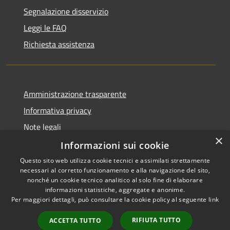
Segnalazione disservizio
Leggi le FAQ
Richiesta assistenza
Amministrazione trasparente
Informativa privacy
Note legali
×
Dichiarazione di accessibilità
Informazioni sui cookie
Questo sito web utilizza cookie tecnici e assimilati strettamente
necessari al corretto funzionamento e alla navigazione del sito,
nonché un cookie tecnico analitico al solo fine di elaborare
informazioni statistiche, aggregate e anonime.
RSS
Copyright © 2026 • Comune di
Per maggiori dettagli, può consultare la cookie policy al seguente
link
Accessibilità
Milzano • Powered by
Privacy
Municipium
Accesso
•
RIFIUTA TUTTO
ACCETTA TUTTO