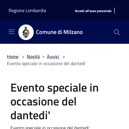
Salta al contenuto principale
|
Regione Lombardia
Accedi all'area personale
Comune di Milzano
Home
>
Novità
>
Avvisi
>
Evento speciale in occasione del dantedi'
Evento speciale in
occasione del
dantedi'
Evento speciale in occasione del dantedi'