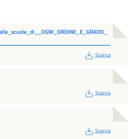
oni_alle_scuole_di__OGNI_ORDINE_E_GRADO_
PDF
Scarica
PDF
Scarica
PDF
Scarica