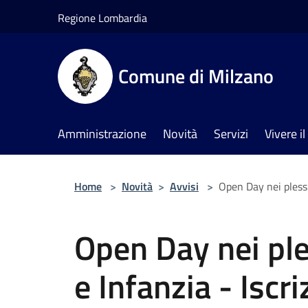
Salta al contenuto principale
Regione Lombardia
Comune di Milzano
Amministrazione
Novità
Servizi
Vivere 
Home
>
Novità
>
Avvisi
>
Open Day nei plessi
Open Day nei ple
e Infanzia - Iscri