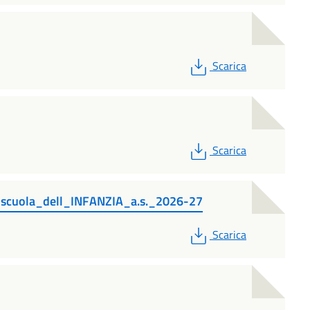
PDF
Scarica
PDF
Scarica
i_scuola_dell_INFANZIA_a.s._2026-27
PDF
Scarica