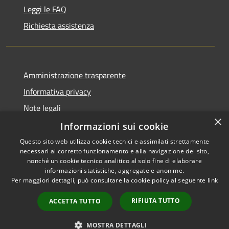
Leggi le FAQ
Richiesta assistenza
Amministrazione trasparente
Informativa privacy
Note legali
×
Dichiarazione di accessibilità
Informazioni sui cookie
Questo sito web utilizza cookie tecnici e assimilati strettamente
necessari al corretto funzionamento e alla navigazione del sito,
nonché un cookie tecnico analitico al solo fine di elaborare
informazioni statistiche, aggregate e anonime.
RSS
Copyright © 2026 • Comune di
Per maggiori dettagli, può consultare la cookie policy al seguente
link
Accessibilità
Milzano • Powered by
Privacy
Municipium
Accesso
•
RIFIUTA TUTTO
ACCETTA TUTTO
Cookie
redazione
Mappa del sito
MOSTRA DETTAGLI