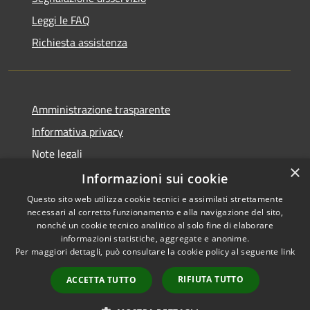
Leggi le FAQ
Richiesta assistenza
Amministrazione trasparente
Informativa privacy
Note legali
×
Dichiarazione di accessibilità
Informazioni sui cookie
Questo sito web utilizza cookie tecnici e assimilati strettamente
necessari al corretto funzionamento e alla navigazione del sito,
nonché un cookie tecnico analitico al solo fine di elaborare
informazioni statistiche, aggregate e anonime.
RSS
Copyright © 2026 • Comune di
Per maggiori dettagli, può consultare la cookie policy al seguente
link
Accessibilità
Milzano • Powered by
Privacy
Municipium
Accesso
•
RIFIUTA TUTTO
ACCETTA TUTTO
Cookie
redazione