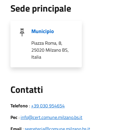
Sede principale
Municipio
Piazza Roma, 8,
25020 Milzano BS,
Italia
Utili
Contatti
Telefono
:
+39 030 954654
Pec
:
info@cert.comune.milzano.bs.it
Email
:
segreteria@comune.milzano.bs.it