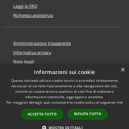
Leggi le FAQ
Richiesta assistenza
Amministrazione trasparente
Informativa privacy
Note legali
×
Dichiarazione di accessibilità
Informazioni sui cookie
Questo sito web utilizza cookie tecnici e assimilati strettamente
necessari al corretto funzionamento e alla navigazione del sito,
nonché un cookie tecnico analitico al solo fine di elaborare
informazioni statistiche, aggregate e anonime.
RSS
Copyright © 2026 • Comune di
Per maggiori dettagli, può consultare la cookie policy al seguente
link
Accessibilità
Milzano • Powered by
Privacy
Municipium
Accesso
•
RIFIUTA TUTTO
ACCETTA TUTTO
Cookie
redazione
Mappa del sito
MOSTRA DETTAGLI