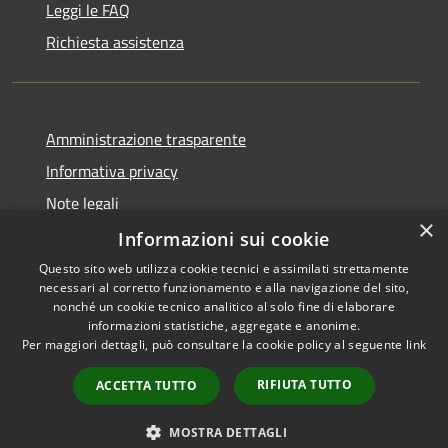
Leggi le FAQ
Richiesta assistenza
Amministrazione trasparente
Informativa privacy
Note legali
×
Dichiarazione di accessibilità
Informazioni sui cookie
Questo sito web utilizza cookie tecnici e assimilati strettamente
necessari al corretto funzionamento e alla navigazione del sito,
nonché un cookie tecnico analitico al solo fine di elaborare
informazioni statistiche, aggregate e anonime.
RSS
Copyright © 2026 • Comune di
Per maggiori dettagli, può consultare la cookie policy al seguente
link
Accessibilità
Milzano • Powered by
Privacy
Municipium
Accesso
•
RIFIUTA TUTTO
ACCETTA TUTTO
Cookie
redazione
Mappa del sito
MOSTRA DETTAGLI